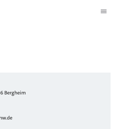
26
Bergheim
nw.de