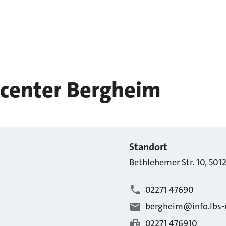
center Bergheim
Standort
Bethlehemer Str.
10
,
501
02271 47690
bergheim@info.lbs-
02271 476910