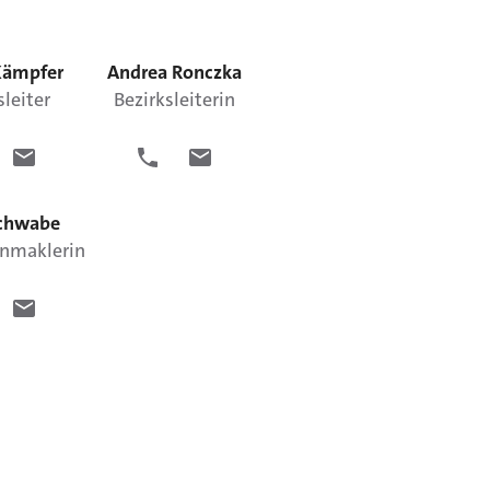
Kämpfer
Andrea
Ronczka
sleiter
Bezirksleiterin
chwabe
nmaklerin