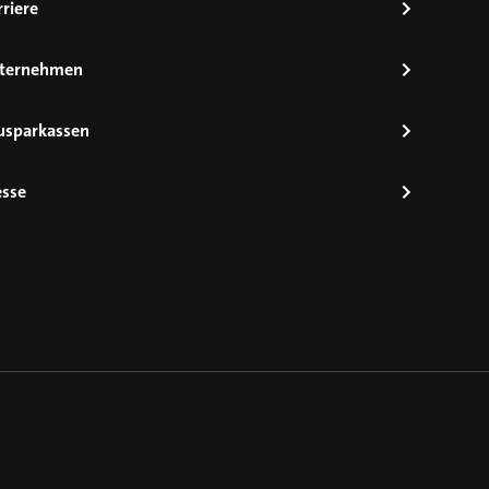
riere
ternehmen
usparkassen
esse