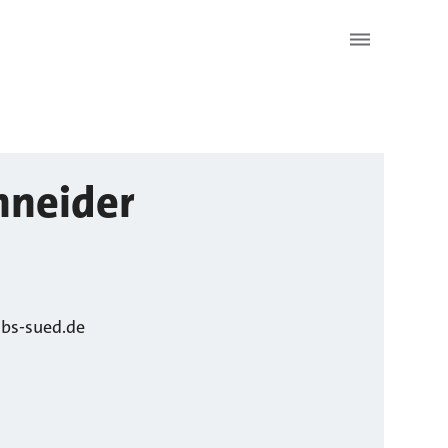
hneider
lbs-sued.de