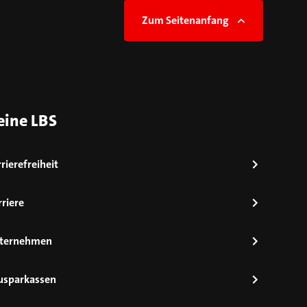
Zum Seitenanfang
eine LBS
rierefreiheit
riere
ternehmen
usparkassen