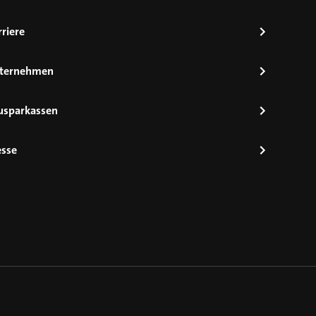
riere
ternehmen
usparkassen
esse