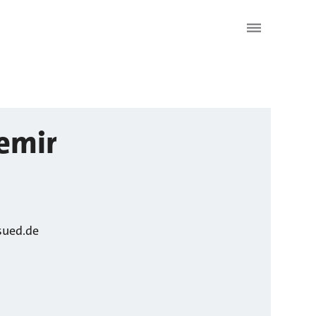
emir
sued.de