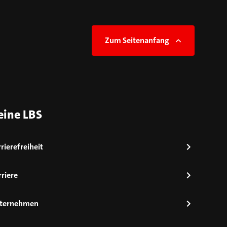
Zum Seitenanfang
eine LBS
rierefreiheit
riere
ternehmen