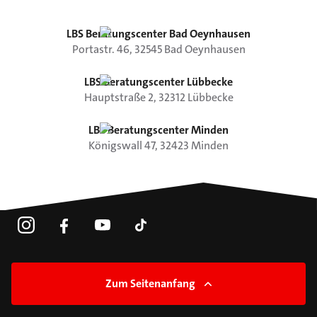
LBS Beratungscenter Bad Oeynhausen
Portastr.
46
,
32545
Bad Oeynhausen
LBS Beratungscenter Lübbecke
Hauptstraße
2
,
32312
Lübbecke
LBS Beratungscenter Minden
Königswall
47
,
32423
Minden
Zum Seitenanfang