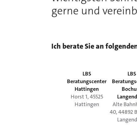
gerne und vereinb
Ich berate Sie an folgende
LBS
LBS
Beratungscenter
Beratungs
Hattingen
Boch
Horst
1
,
45525
Langend
Hattingen
Alte Bahnh
40
,
44892
Langend