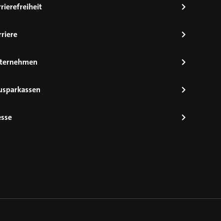
rierefreiheit
riere
ternehmen
usparkassen
esse