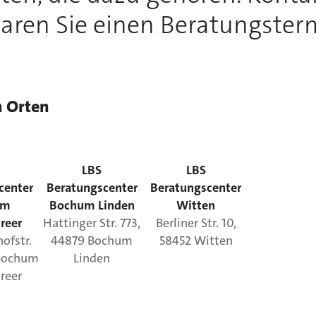
aren Sie einen Beratungster
n Orten
LBS
LBS
center
Beratungscenter
Beratungscenter
um
Bochum Linden
Witten
reer
Hattinger Str.
773
,
Berliner Str.
10
,
ofstr.
44879
Bochum
58452
Witten
Bochum
Linden
reer