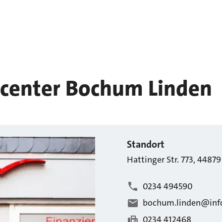
center Bochum Linden
Standort
Hattinger Str.
773
,
44879
0234 494590
bochum.linden@info
0234 412468