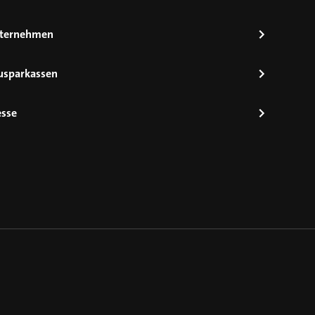
ternehmen
usparkassen
esse