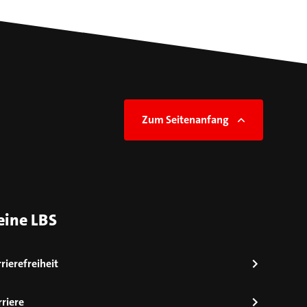
Zum Seitenanfang
eine LBS
rierefreiheit
riere