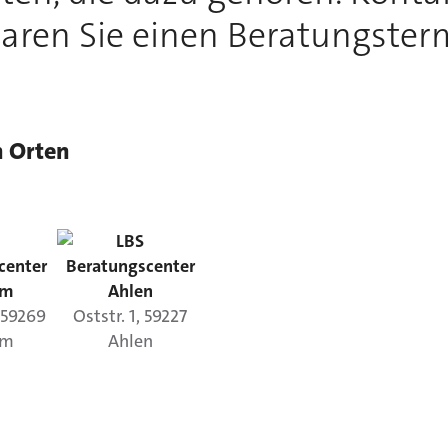
aren Sie einen Beratungster
n Orten
LBS
center
Beratungscenter
um
Ahlen
,
59269
Oststr.
1
,
59227
um
Ahlen