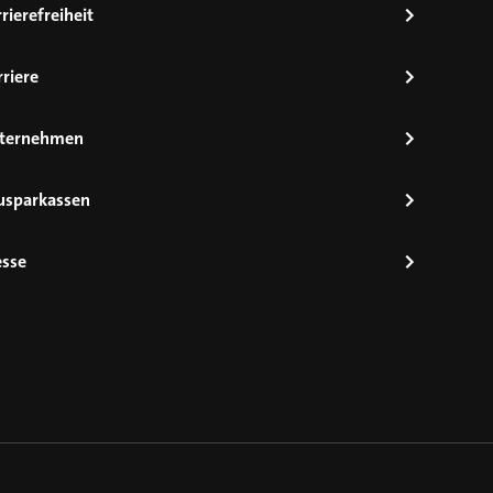
rierefreiheit
riere
ternehmen
usparkassen
esse