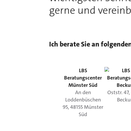
gerne und vereinb
Ich berate Sie an folgende
LBS
LBS
Beratungscenter
Beratungs
Münster Süd
Beck
An den
Oststr.
47
Loddenbüschen
Beck
95
,
48155
Münster
Süd