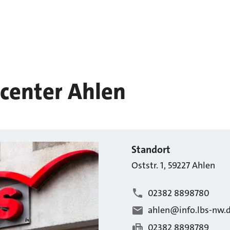
center Ahlen
Standort
Oststr.
1
,
59227
Ahlen
02382 8898780
ahlen@info.lbs-nw.
02382 8898789