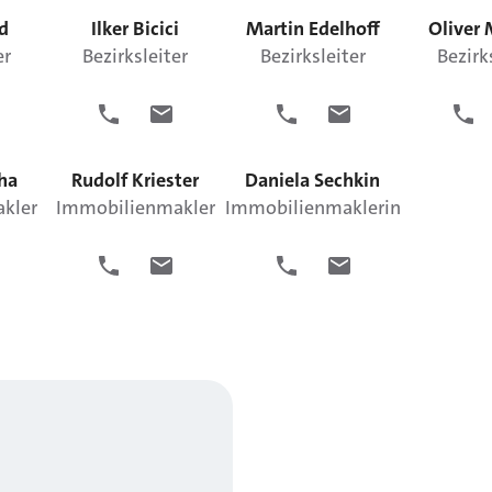
d
Ilker
Bicici
Martin
Edelhoff
Oliver
er
Bezirksleiter
Bezirksleiter
Bezirk
ha
Rudolf
Kriester
Daniela
Sechkin
kler
Immobilienmakler
Immobilienmaklerin