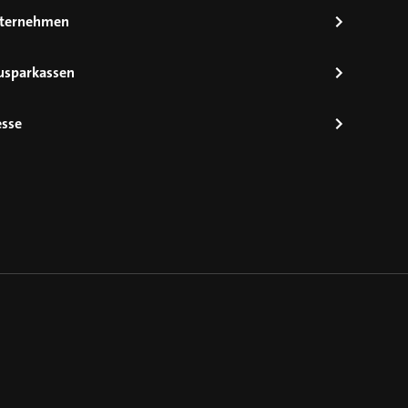
ternehmen
usparkassen
esse