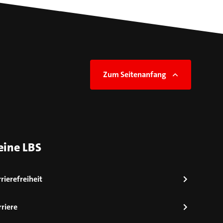
Zum Seitenanfang
eine LBS
rierefreiheit
riere