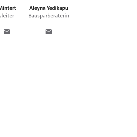
Mintert
Aleyna
Yedikapu
sleiter
Bausparberaterin