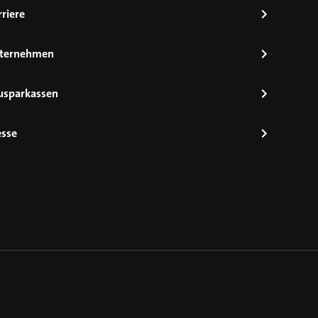
riere
ternehmen
usparkassen
esse