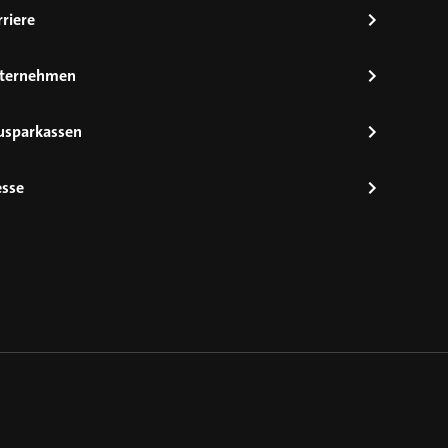
riere
ternehmen
usparkassen
esse