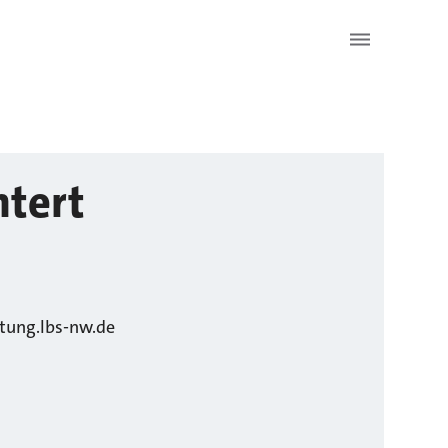
tert
tung.lbs-nw.de