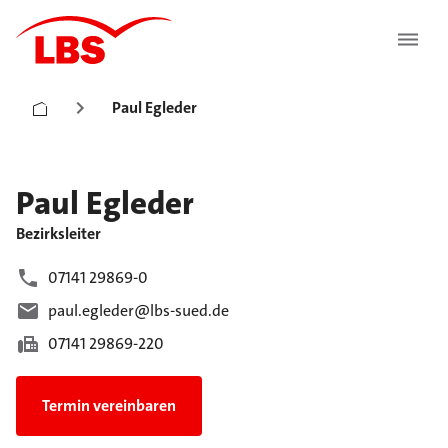
Paul Egleder
Paul
Egleder
Bezirksleiter
07141 29869-0
paul.egleder@lbs-sued.de
07141 29869-220
Termin vereinbaren