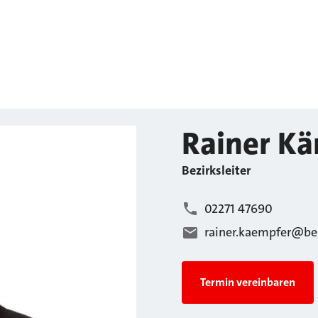
Rainer
Kä
Bezirksleiter
02271 47690
rainer.kaempfer@be
Termin vereinbaren