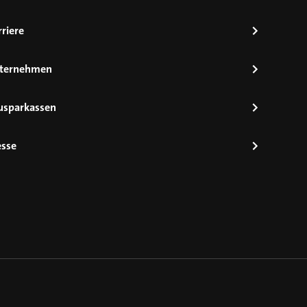
riere
ternehmen
usparkassen
esse