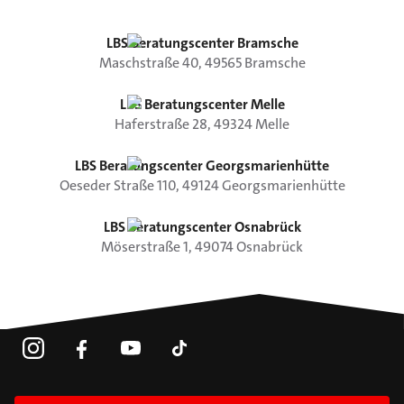
LBS Beratungscenter Bramsche
Maschstraße
40
,
49565
Bramsche
LBS Beratungscenter Melle
Haferstraße
28
,
49324
Melle
LBS Beratungscenter Georgsmarienhütte
Oeseder Straße
110
,
49124
Georgsmarienhütte
LBS Beratungscenter Osnabrück
Möserstraße
1
,
49074
Osnabrück