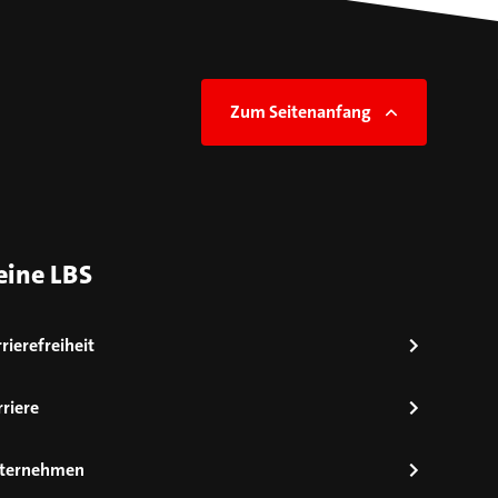
Zum Seitenanfang
eine LBS
rierefreiheit
riere
ternehmen