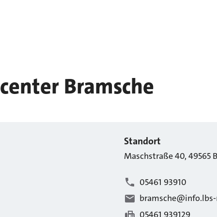
center Bramsche
Standort
Maschstraße
40
,
49565
05461 93910
bramsche@info.lbs-
05461 939129