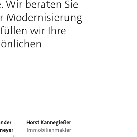
. Wir beraten Sie
ur Modernisierung
üllen wir Ihre
sönlichen
ander
Horst
Kannegießer
meyer
Immobilienmakler