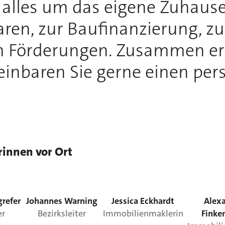
h alles um das eigene Zuhause
ren, zur Baufinanzierung, z
n Förderungen. Zusammen erf
inbaren Sie gerne einen per
rinnen vor Ort
grefer
Johannes
Warning
Jessica
Eckhardt
Alex
er
Bezirksleiter
Immobilienmaklerin
Finke