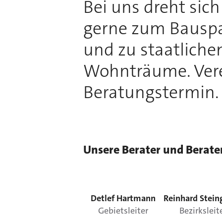
Bei uns dreht sic
gerne zum Bauspa
und zu staatliche
Wohnträume. Vere
Beratungstermin.
Unsere Berater und Berate
Detlef
Hartmann
Reinhard
Stein
Gebietsleiter
Bezirksleit