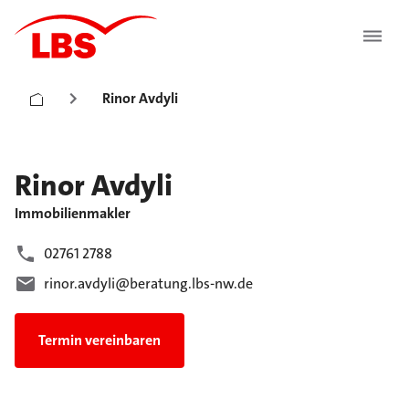
Rinor Avdyli
Rinor
Avdyli
Immobilienmakler
02761 2788
rinor.avdyli@beratung.lbs-nw.de
Termin vereinbaren