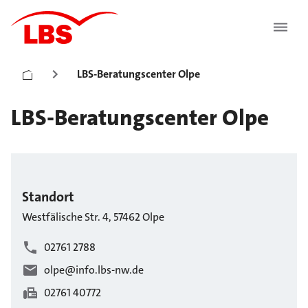
LBS-Beratungscenter Olpe
LBS-Beratungscenter Olpe
Standort
Westfälische Str.
4
,
57462
Olpe
02761 2788
olpe@info.lbs-nw.de
02761 40772