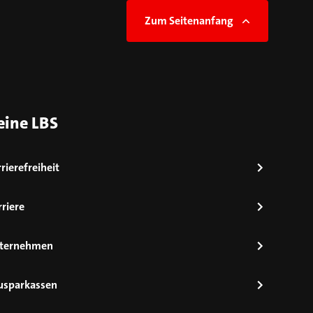
Zum Seitenanfang
eine LBS
rierefreiheit
riere
ternehmen
usparkassen