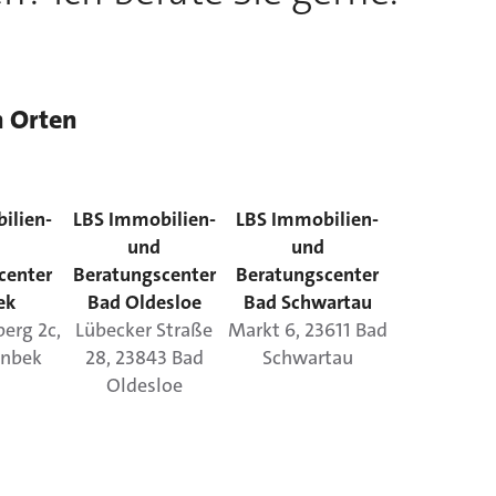
n Orten
ilien-
LBS Immobilien-
LBS Immobilien-
und
und
center
Beratungscenter
Beratungscenter
ek
Bad Oldesloe
Bad Schwartau
berg
2c
,
Lübecker Straße
Markt
6
,
23611
Bad
inbek
28
,
23843
Bad
Schwartau
Oldesloe