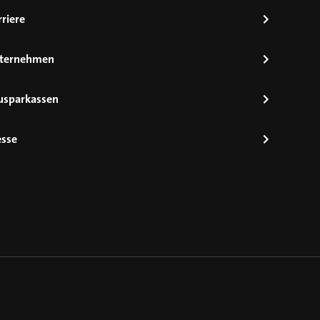
riere
ternehmen
usparkassen
esse