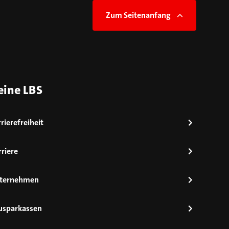
Zum Seitenanfang
eine LBS
rierefreiheit
riere
ternehmen
usparkassen