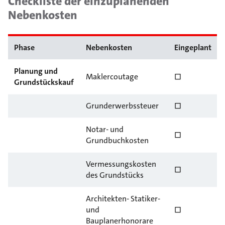
Checkliste der einzuplanenden
Nebenkosten
Phase
Nebenkosten
Eingeplant
Planung und
Maklercoutage
☐
Grundstückskauf
Grunderwerbssteuer
☐
Notar- und
☐
Grundbuchkosten
Vermessungskosten
☐
des Grundstücks
Architekten- Statiker-
und
☐
Bauplanerhonorare