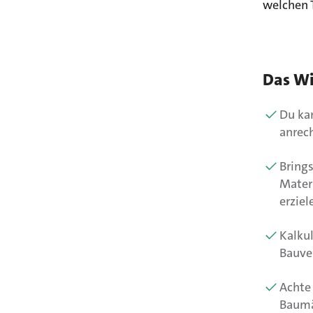
welchen 
Das Wi
Du kan
anrech
Bring
Mater
erziel
Kalkul
Bauver
Achte
Baumä