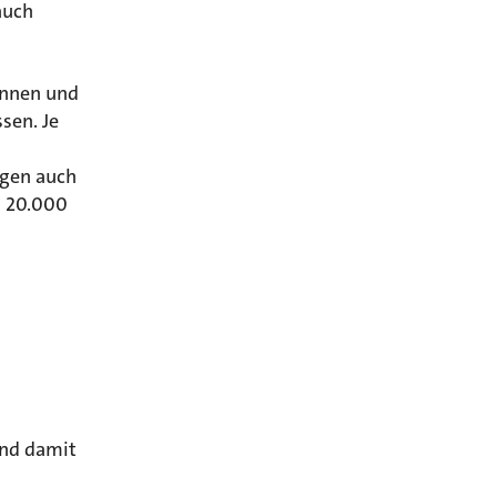
auch
rinnen und
ssen. Je
egen auch
i 20.000
und damit