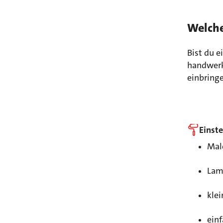
Welche
Bist du 
handwerk
einbring
Einst
Male
Lam
klei
ein