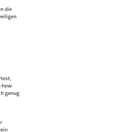
n die
weiligen
test,
ow-how
och genug
r
dein