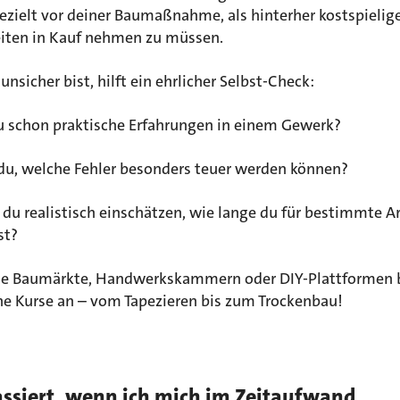
ezielt vor deiner Baumaßnahme, als hinterher kostspielig
iten in Kauf nehmen zu müssen.
nsicher bist, hilft ein ehrlicher Selbst-Check:
u schon praktische Erfahrungen in einem Gewerk?
du, welche Fehler besonders teuer werden können?
du realistisch einschätzen, wie lange du für bestimmte A
st?
ele Baumärkte, Handwerkskammern oder DIY-Plattformen 
he Kurse an – vom Tapezieren bis zum Trockenbau!
ssiert, wenn ich mich im Zeitaufwand