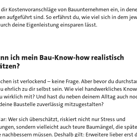
l dir Kostenvoranschläge von Bauunternehmen ein, in dene
n aufgeführt sind. So erfährst du, wie viel sich in dem je
rch deine Eigenleistung einsparen lässt.
nn ich mein Bau-Know-how realistisch
ätzen?
hen ist verlockend – keine Frage. Aber bevor du durchstar
du ehrlich zu dir selbst sein. Wie viel handwerkliches Kn
du wirklich mit? Und hast du neben deinem Alltag auch n
deine Baustelle zuverlässig mitzugestalten?
klar: Wer sich überschätzt, riskiert nicht nur Stress und
ngen, sondern vielleicht auch teure Baumängel, die späte
 nachbessern müssen. Deshalb gilt: Erweitere lieber erst 