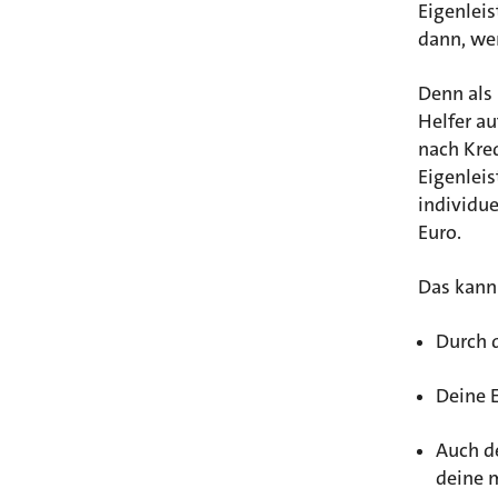
Eigenleis
dann, wen
Denn als 
Helfer au
nach Kred
Eigenlei
individue
Euro.
Das kann
Durch d
Deine 
Auch de
deine 