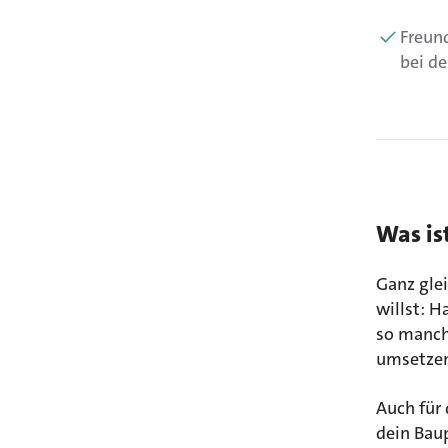
Freun
bei d
Was is
Ganz gle
willst: 
so manch
umsetzen
Auch für 
dein Baup