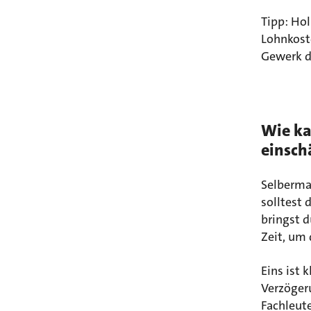
Tipp: Ho
Lohnkoste
Gewerk du
Wie ka
einsch
Selbermac
solltest 
bringst 
Zeit, um 
Eins ist 
Verzögeru
Fachleute