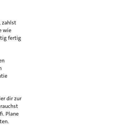
 zahlst
e wie
ig fertig
en
m
tie
r dir zur
brauchst
fi. Plane
ten.