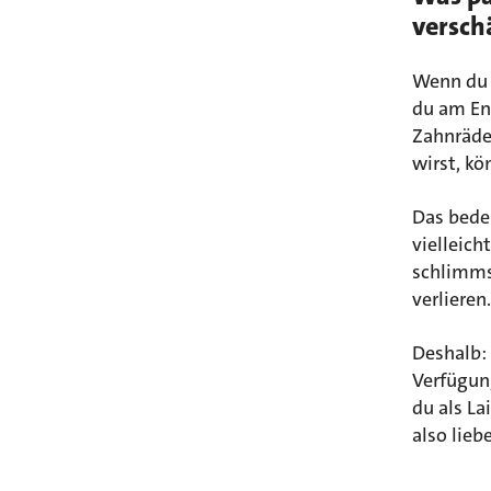
versch
Wenn du 
du am End
Zahnräder
wirst, kö
Das bede
vielleich
schlimmst
verlieren.
Deshalb: 
Verfügung
du als La
also lieb