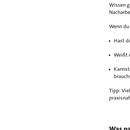
Wissen g
Nacharbe
Wenn du u
Hast d
Weißt 
Kannst 
brauch
Tipp: Vi
praxisna
Was pa