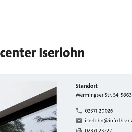
center Iserlohn
Standort
Wermingser Str.
54
,
5863
02371 20026
iserlohn@info.lbs-n
02371 23222