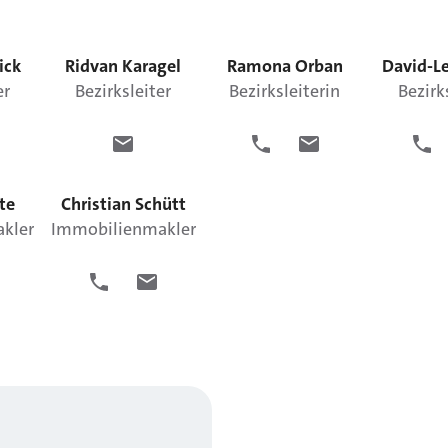
ick
Ridvan
Karagel
Ramona
Orban
David-L
er
Bezirksleiter
Bezirksleiterin
Bezirk
te
Christian
Schütt
kler
Immobilienmakler