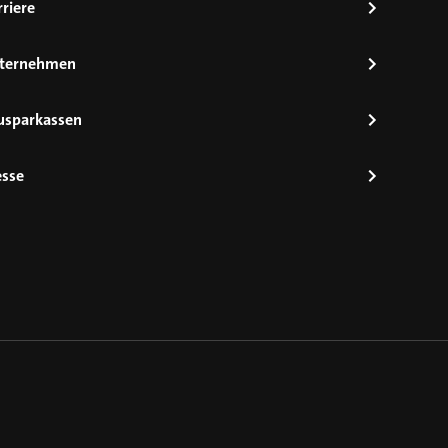
riere
ternehmen
usparkassen
esse