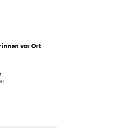
rinnen vor Ort
n
er