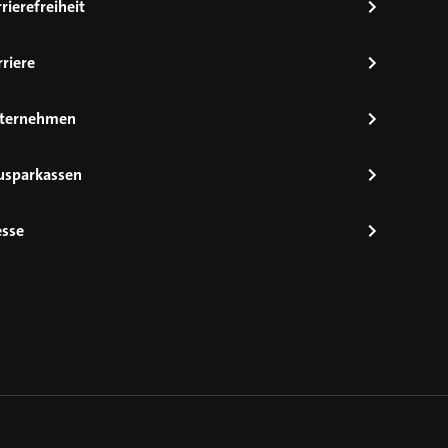
rierefreiheit
riere
ternehmen
usparkassen
esse