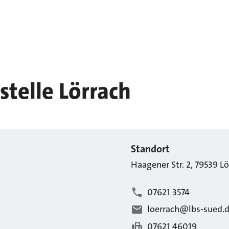
telle Lörrach
Standort
Haagener Str.
2
,
79539
Lö
07621 3574
loerrach@lbs-sued.
07621 46019