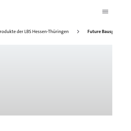
Produkte der LBS Hessen-Thüringen
Future Bausparen mit