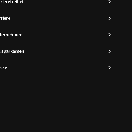
rierefreiheit
riere
ternehmen
usparkassen
esse