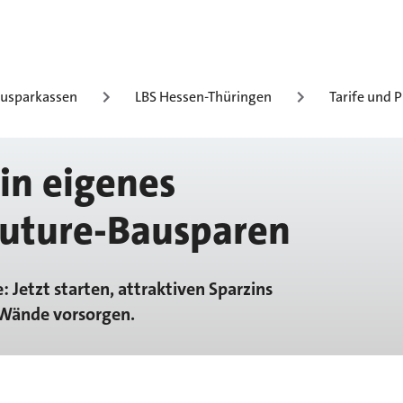
usparkassen
LBS Hessen-Thüringen
Tarife und 
in eigenes
Future-Bausparen
: Jetzt starten, attraktiven Sparzins
r Wände vorsorgen.