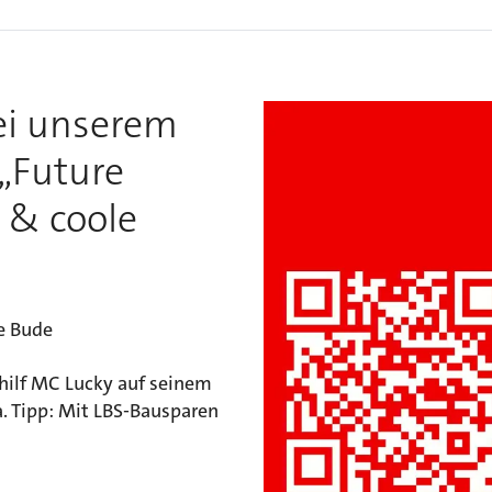
ei unserem
„Future
 & coole
e Bude
hilf MC Lucky auf seinem
a. Tipp: Mit LBS-Bausparen