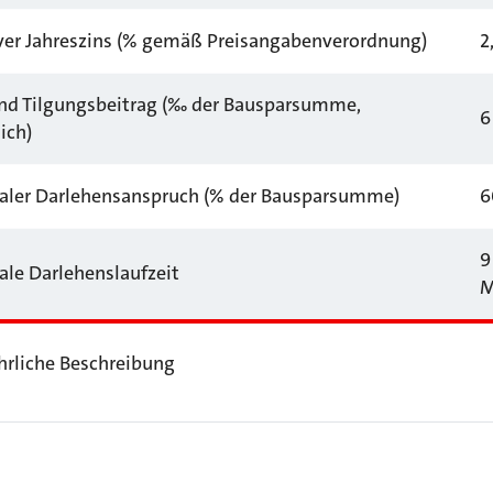
iver Jahreszins (% gemäß Preisangabenverordnung)
2
und Tilgungsbeitrag (‰ der Bausparsumme,
6
ich)
ler Darlehensanspruch (% der Bausparsumme)
6
9 
le Darlehenslaufzeit
M
hrliche Beschreibung