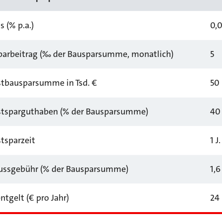
s (% p.a.)
0,0
parbeitrag (‰ der Bausparsumme, monatlich)
5
tbausparsumme in Tsd. €
50
tsparguthaben (% der Bausparsumme)
40 
tsparzeit
1 J
ussgebühr (% der Bausparsumme)
1,6
ntgelt (€ pro Jahr)
24