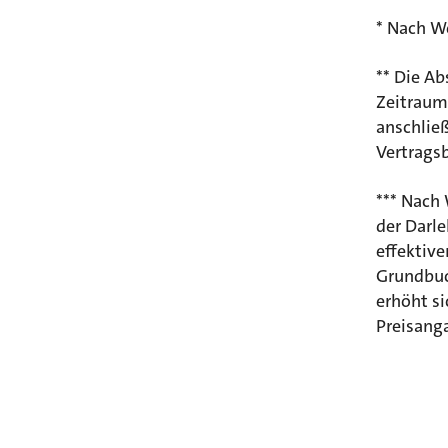
* Nach We
** Die A
Zeitraum
anschlie
Vertragsb
*** Nach 
der Darl
effektive
Grundbuc
erhöht si
Preisang