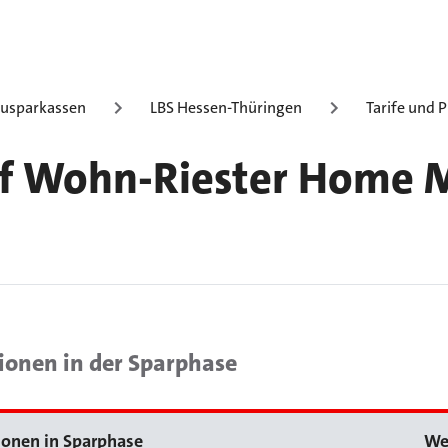
usparkassen
LBS Hessen-Thüringen
Tarife und 
if Wohn-Riester Home 
ionen in der Sparphase
ionen in Sparphase
We