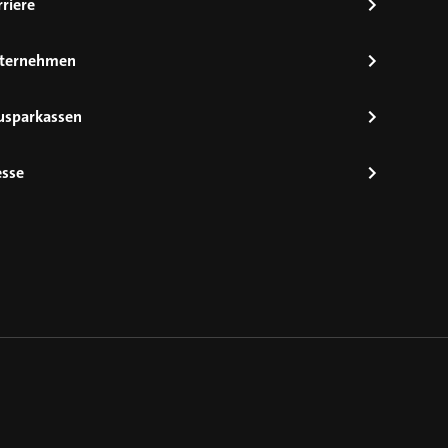
riere
ternehmen
usparkassen
esse