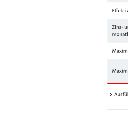
Effekt
Zins- 
monatl
Maxima
Maxima
Ausfü