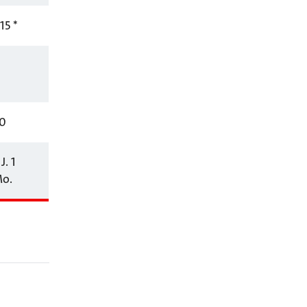
,15 *
0
J. 1
o.