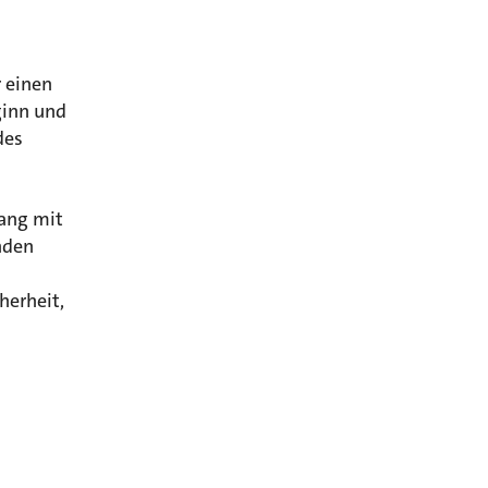
 einen
ginn und
des
hang mit
nden
herheit,