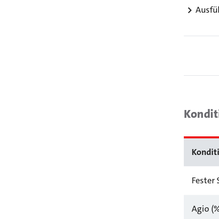
Ausfü
Kondit
Kondit
Fester 
Agio (