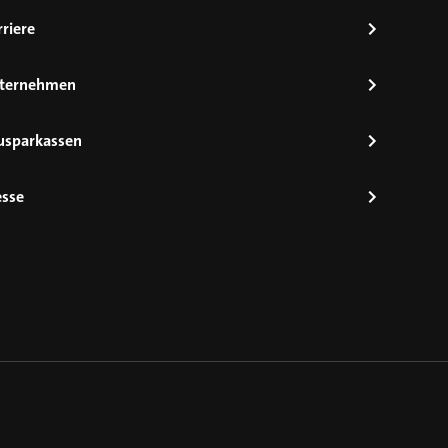
riere
ternehmen
usparkassen
esse