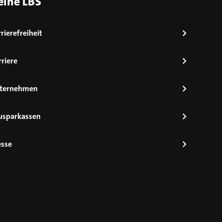
eine LBS
rierefreiheit
riere
ternehmen
usparkassen
esse