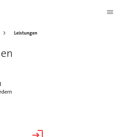
Leistungen
sen
d
rdern