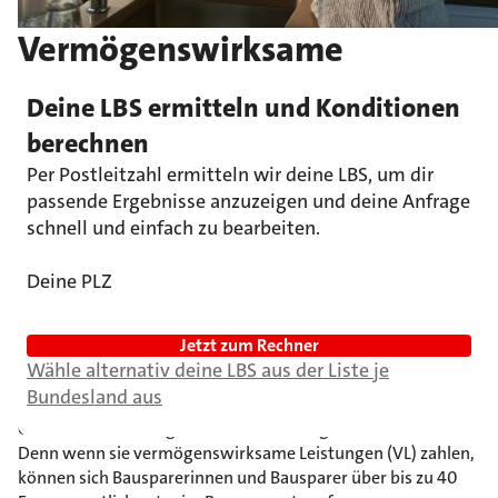
Vermögenswirksame
Leistungen (VL) richtig
Deine LBS ermitteln und Konditionen
nutzen?
berechnen
Jetzt einfach und schnell
Per Postleitzahl ermitteln wir deine LBS, um dir 
Vermögenswirksame
passende Ergebnisse anzuzeigen und deine Anfrage 
ermitteln.
schnell und einfach zu bearbeiten.
Leistungen in einen
Deine PLZ
Bausparvertrag einzahlen:
Wenn der Arbeitgeber beim
Jetzt zum Rechner
Sparen hilft
Wähle alternativ deine LBS aus der Liste je
Bundesland aus
Oft schießen Arbeitgeber Geld für die eigene Immobilie zu.
Denn wenn sie vermögenswirksame Leistungen (VL) zahlen,
können sich Bausparerinnen und Bausparer über bis zu 40