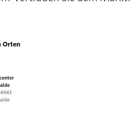
n Orten
center
alde
14943
alde