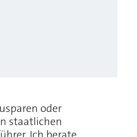
usparen oder
n staatlichen
hrer. Ich berate