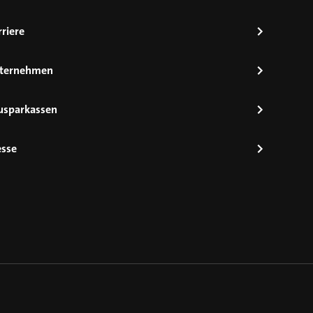
riere
ternehmen
usparkassen
esse