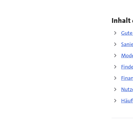
Inhalt 
Gute
Sani
Mode
Find
Finan
Nutz
Häuf