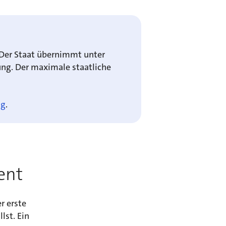
 Der Staat übernimmt unter
ung. Der maximale staatliche
ng
.
ent
r erste
lst. Ein