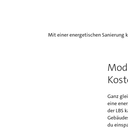
Mit einer energetischen Sanierung k
Mode
Kost
Ganz gle
eine ene
der LBS k
Gebäudesa
du einspa