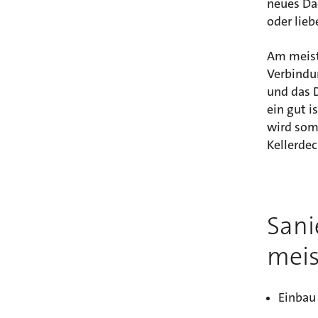
neues Da
oder lie
Am meist
Verbindu
und das 
ein gut 
wird somi
Kellerdec
Sani
meis
Einbau 