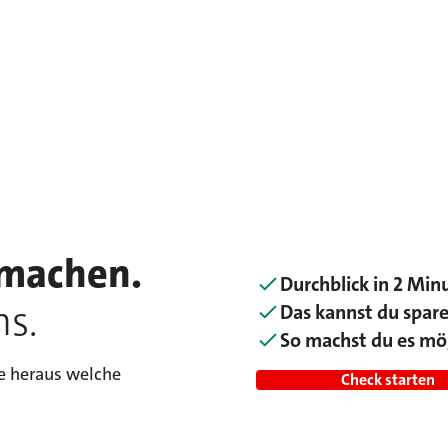
 machen.
Durchblick in 2 Min
ns.
Das kannst du spar
So machst du es mö
e heraus welche
Check starten