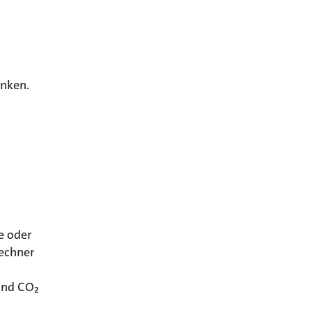
enken.
e oder
echner
und CO₂