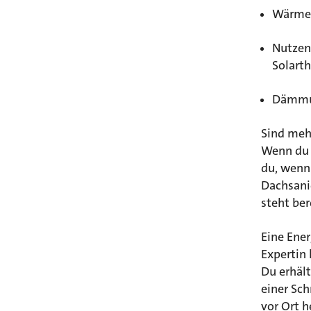
Wärme
Nutzen
Solart
Dämmun
Sind meh
Wenn du b
du, wenn
Dachsani
steht ber
Eine Ener
Expertin
Du erhält
einer Sch
vor Ort h