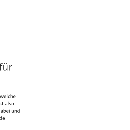
für
 welche
st also
dabei und
nde