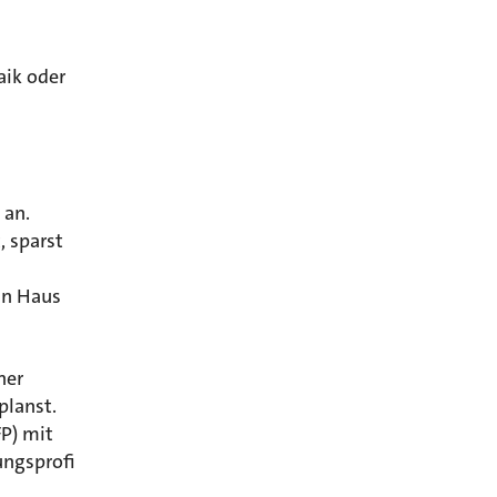
ik oder
 an.
, sparst
in Haus
ner
planst.
FP) mit
ungsprofi