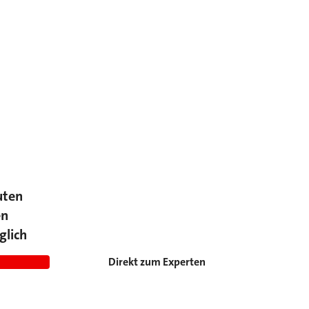
uten
en
glich
Direkt zum Experten