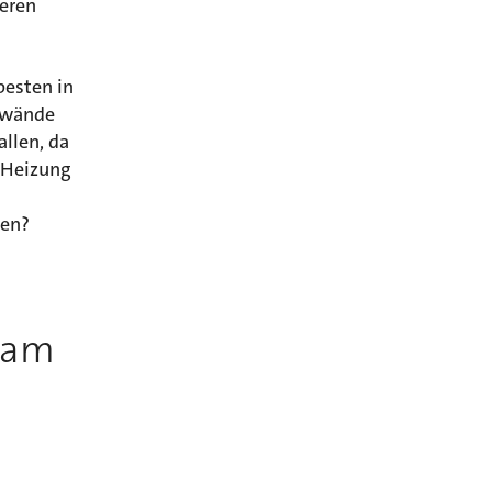
eren
besten in
nwände
llen, da
e Heizung
gen?
 am