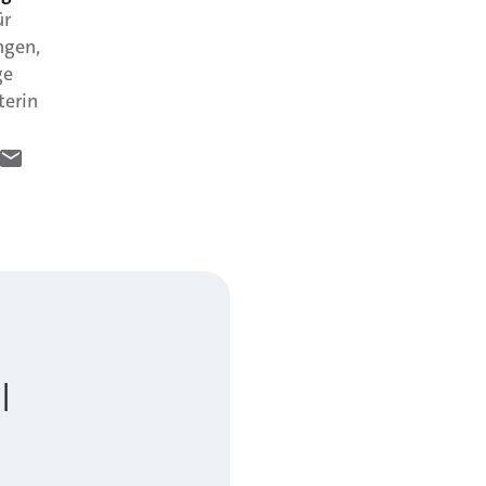
ür
ngen,
ge
terin
l