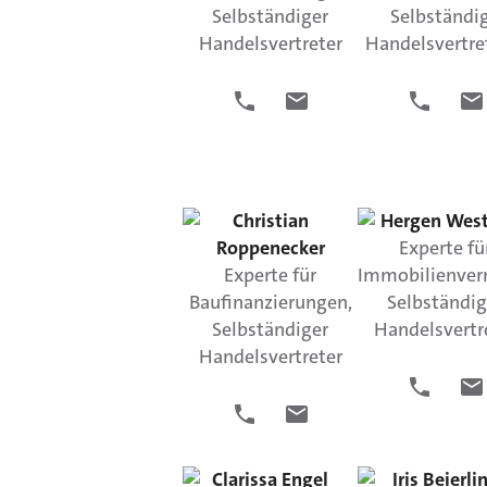
Selbständiger
Selbständi
Handelsvertreter
Handelsvertre
Christian
Hergen
Wes
Roppenecker
Experte fü
Experte für
Immobilienver
Baufinanzierungen,
Selbständig
Selbständiger
Handelsvertr
Handelsvertreter
Clarissa
Engel
Iris
Beierli