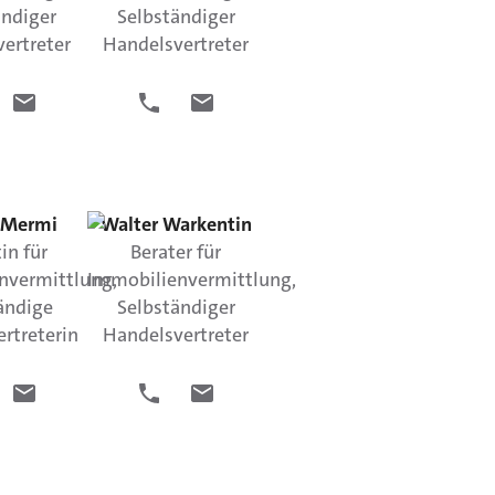
ändiger
Selbständiger
ertreter
Handelsvertreter
Mermi
Walter
Warkentin
in für
Berater für
nvermittlung,
Immobilienvermittlung,
ändige
Selbständiger
rtreterin
Handelsvertreter