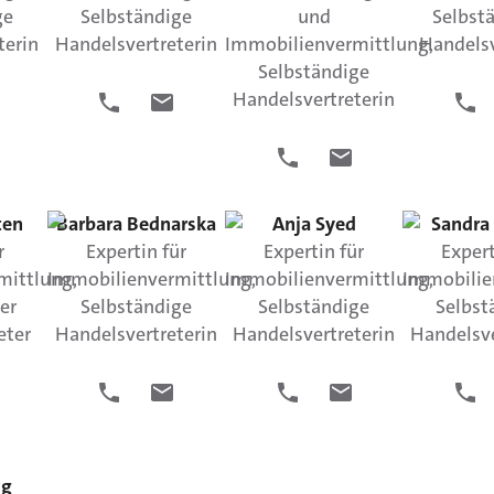
ge
Selbständige
und
Selbst
terin
Handelsvertreterin
Immobilienvermittlung,
Handelsv
Selbständige
Handelsvertreterin
ten
Barbara
Bednarska
Anja
Syed
Sandra
r
Expertin für
Expertin für
Expert
mittlung,
Immobilienvermittlung,
Immobilienvermittlung,
Immobilie
er
Selbständige
Selbständige
Selbst
eter
Handelsvertreterin
Handelsvertreterin
Handelsve
ng