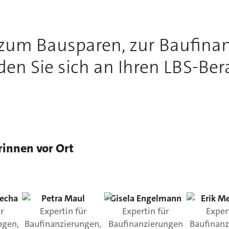
 zum Bausparen, zur Baufinan
n Sie sich an Ihren LBS-Bera
rinnen vor Ort
echa
Petra
Maul
Gisela
Engelmann
Erik
Me
r
Expertin für
Expertin für
Exper
ngen,
Baufinanzierungen,
Baufinanzierungen
Baufinanz