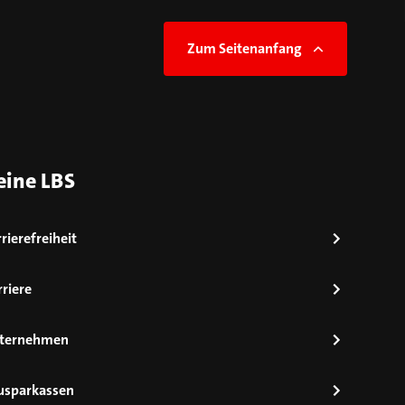
Zum Seitenanfang
eine LBS
rierefreiheit
riere
ternehmen
usparkassen