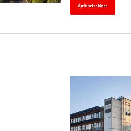
Anfahrtsskizze
r