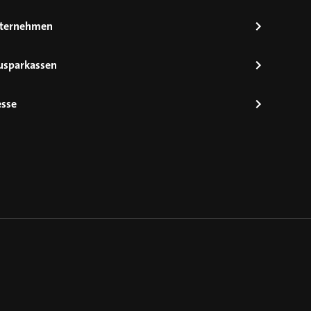
ternehmen
usparkassen
esse