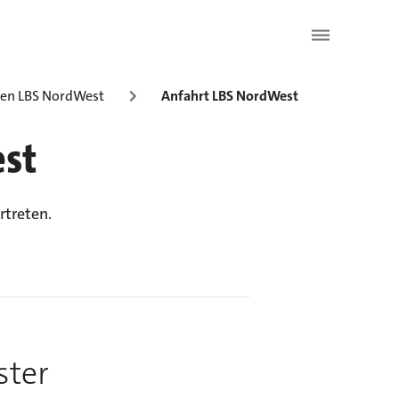
ten LBS NordWest
Anfahrt LBS NordWest
est
rtreten.
ster