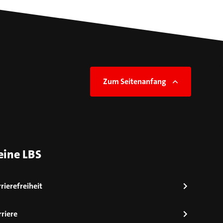
Zum Seitenanfang
eine LBS
rierefreiheit
riere