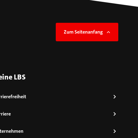
Zum Seitenanfang
eine LBS
rierefreiheit
riere
ternehmen