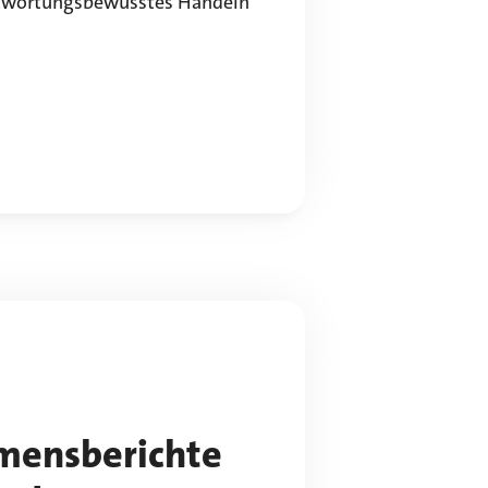
ntwortungsbewusstes Handeln
.
mensberichte