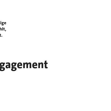
tige
hlt,
t.
engagement