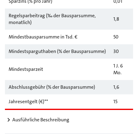
Sparzins (% pro Jahr)
0,01
Regelsparbeitrag (‰ der Bausparsumme,
1,8
monatlich)
Mindestbausparsumme in Tsd. €
50
Mindestsparguthaben (% der Bausparsumme)
30
1 J. 6
Mindestsparzeit
Mo.
Abschlussgebühr (% der Bausparsumme)
1,6
Jahresentgelt (€)**
15
Ausführliche Beschreibung