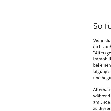
So f
Wenn du 
dich vor
"Altersg
Immobilie
bei einem
tilgungsf
und begin
Alternati
während 
am Ende 
zu diese