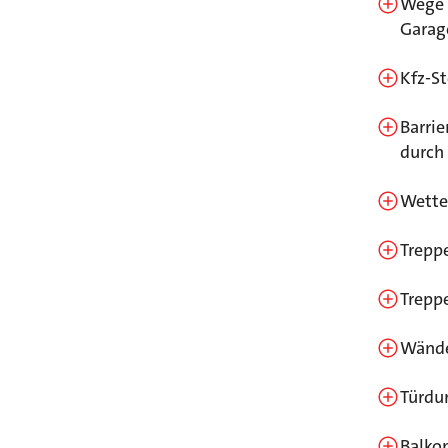
Wege 
Garag
Kfz-S
Barri
durch
Wette
Trepp
Trepp
Wände
Türdu
Balkon