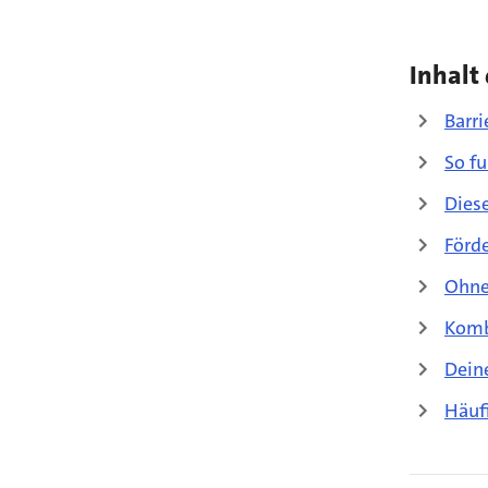
Inhalt 
Barri
So fu
Dies
Förd
Ohne
Komb
Dein
Häuf