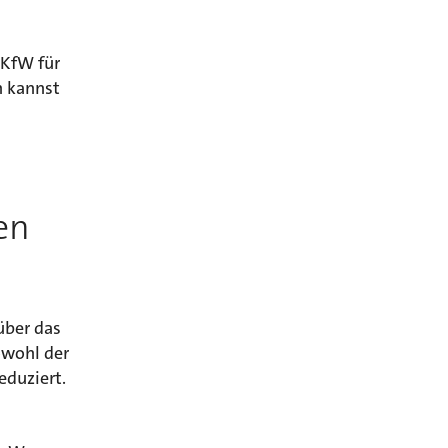
 KfW für
n kannst
en
über das
owohl der
eduziert.