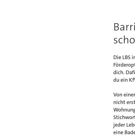
Barr
scho
Die LBS i
Förderop
dich. Daf
du ein K
Von einer
nicht ers
Wohnung 
Stichwor
jeder Le
eine Bad