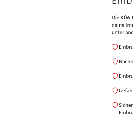
Einb
Die KfW 
deine Im
unter an
Einbr
Nachr
Einbr
Gefah
Siche
Einbr