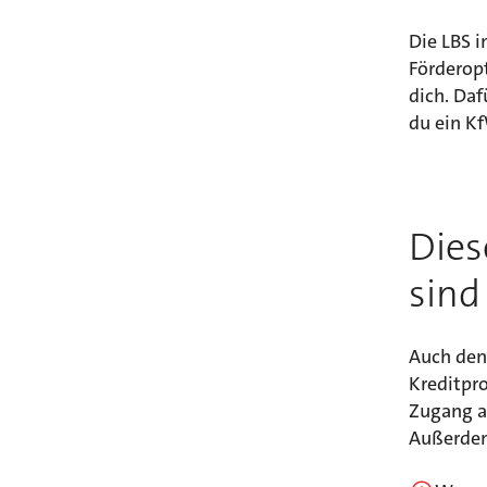
Die LBS i
Förderop
dich. Daf
du ein K
Dies
sind
Auch den
Kreditpr
Zugang a
Außerdem