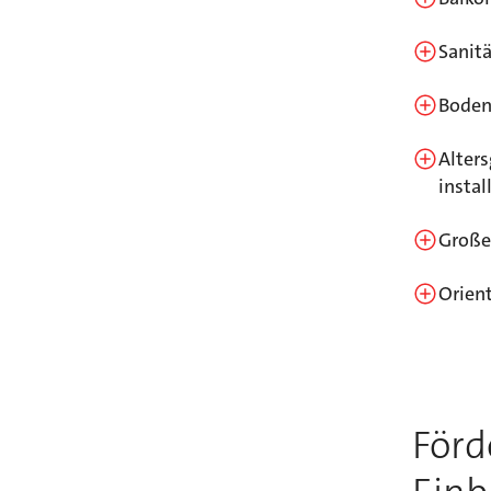
Sanit
Boden
Alter
instal
Große
Orien
Förd