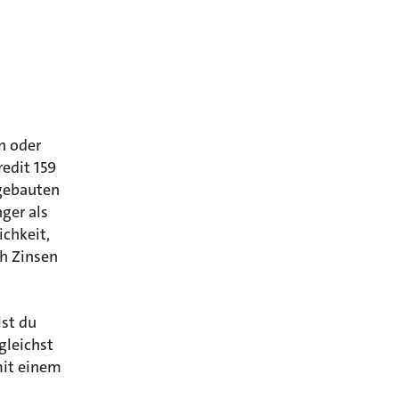
n oder
edit 159
gebauten
ger als
ichkeit,
ch Zinsen
lst du
gleichst
mit einem