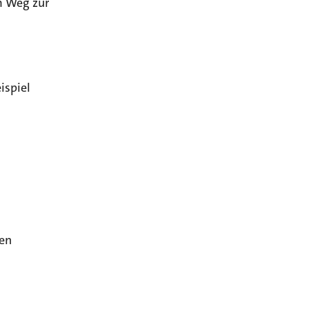
m Weg zur
ispiel
en