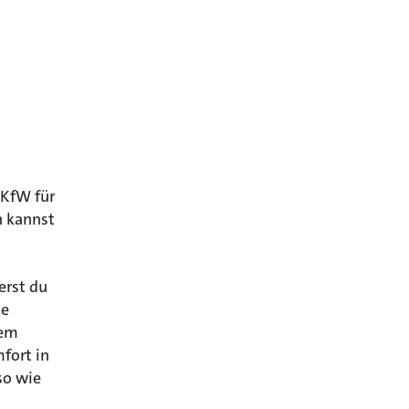
 KfW für
n kannst
erst du
ie
dem
fort in
so wie