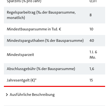
Sparzins (% pro Jahr)
0,01
Regelsparbeitrag (‰ der Bausparsumme,
8
monatlich)
Mindestbausparsumme in Tsd. €
10
Mindestsparguthaben (% der Bausparsumme)
40
1 J. 6
Mindestsparzeit
Mo.
Abschlussgebühr (% der Bausparsumme)
1,6
Jahresentgelt (€)*
15
Ausführliche Beschreibung