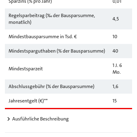
Sparzins (% pro Jahr)
0,01
Regelsparbeitrag (‰ der Bausparsumme,
4,5
monatlich)
Mindestbausparsumme in Tsd. €
10
Mindestsparguthaben (% der Bausparsumme)
40
1 J. 6
Mindestsparzeit
Mo.
Abschlussgebühr (% der Bausparsumme)
1,6
Jahresentgelt (€)**
15
Ausführliche Beschreibung