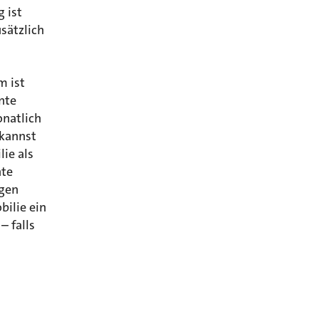
 ist
usätzlich
m ist
nte
onatlich
 kannst
ie als
nte
ngen
bilie ein
– falls