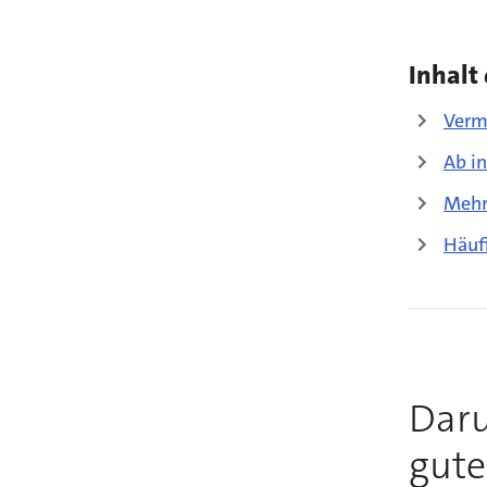
Inhalt 
Verm
Ab i
Mehr
Häuf
Daru
gute