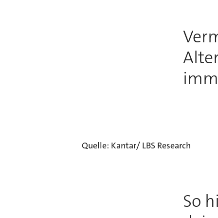
Ver
Alte
imme
Quelle: Kantar/ LBS Research
So h