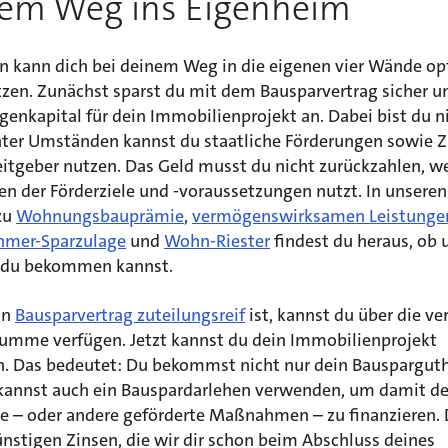
em Weg ins Eigenheim
n kann dich bei deinem Weg in die eigenen vier Wände op
tzen. Zunächst sparst du mit dem Bausparvertrag sicher u
igenkapital für dein Immobilienprojekt an. Dabei bist du n
Unter Umständen kannst du staatliche Förderungen sowie 
itgeber nutzen. Das Geld musst du nicht zurückzahlen, w
n der Förderziele und -voraussetzungen nutzt. In unseren
zu
Wohnungsbauprämie
,
vermögenswirksamen Leistunge
hmer-Sparzulage
und
Wohn-Riester
findest du heraus, ob 
d du bekommen kannst.
in
Bausparvertrag zuteilungsreif
ist, kannst du über die ve
umme verfügen. Jetzt kannst du dein Immobilienprojekt
. Das bedeutet: Du bekommst nicht nur dein Bauspargut
kannst auch ein Bauspardarlehen verwenden, um damit de
e – oder andere geförderte Maßnahmen – zu finanzieren. 
nstigen Zinsen, die wir dir schon beim Abschluss deines