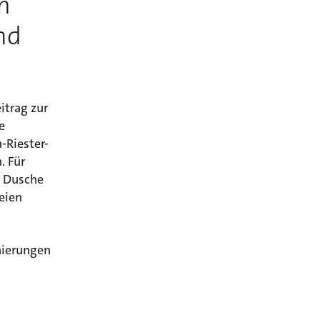
m
nd
itrag zur
e
-Riester-
. Für
e Dusche
reien
nierungen