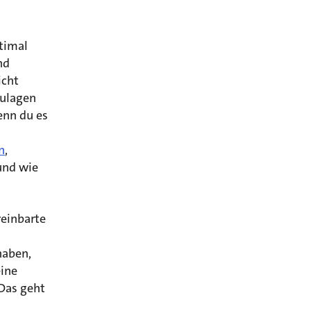
timal
nd
icht
Zulagen
enn du es
n
,
und wie
reinbarte
haben,
ine
Das geht