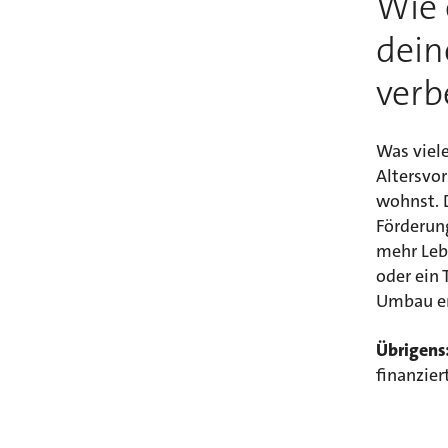
Wie 
dein
verb
Was viele
Altersvor
wohnst. 
Förderun
mehr Leb
oder ein 
Umbau er
Übrigens
finanzier