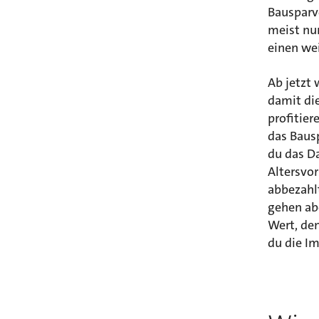
Bausparve
meist nur
einen wei
Ab jetzt 
damit die
profitier
das Baus
du das Da
Altersvor
abbezahl
gehen abe
Wert, den
du die Im