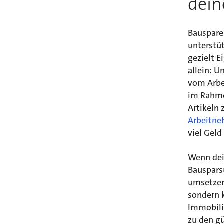
dein
Bauspare
unterstü
gezielt E
allein: 
vom Arbe
im Rahme
Artikeln 
Arbeitne
viel Gel
Wenn de
Bauspars
umsetzen
sondern 
Immobili
zu den gü