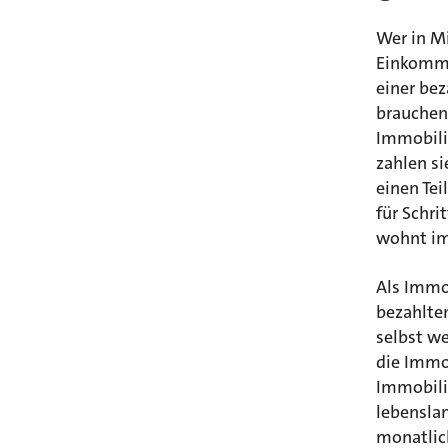
Wer in Mi
Einkomme
einer bez
brauchen
Immobili
zahlen si
einen Tei
für Schri
wohnt im
Als Immo
bezahlte
selbst w
die Immob
Immobili
lebensla
monatlic