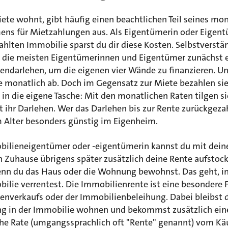
ete wohnt, gibt häufig einen beachtlichen Teil seines mo
ns für Mietzahlungen aus. Als Eigentümerin oder Eigen
ahlten Immobilie sparst du dir diese Kosten. Selbstverstä
 die meisten Eigentümerinnen und Eigentümer zunächst 
endarlehen, um die eigenen vier Wände zu finanzieren. Un
e monatlich ab. Doch im Gegensatz zur Miete bezahlen sie
l in die eigene Tasche: Mit den monatlichen Raten tilgen si
tt ihr Darlehen. Wer das Darlehen bis zur Rente zurückgezah
 Alter besonders günstig im Eigenheim.
bilieneigentümer oder -eigentümerin kannst du mit dei
n Zuhause übrigens später zusätzlich deine Rente aufstoc
enn du das Haus oder die Wohnung bewohnst. Das geht, 
ilie verrentest. Die Immobilienrente ist eine besondere 
enverkaufs oder der Immobilienbeleihung. Dabei bleibst 
ng in der Immobilie wohnen und bekommst zusätzlich ein
he Rate (umgangssprachlich oft "Rente" genannt) vom Käu