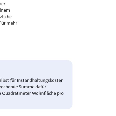
ner
einem
zliche
 Für mehr
lbst für Instandhaltungskosten
prechende Summe dafür
o je Quadratmeter Wohnfläche pro