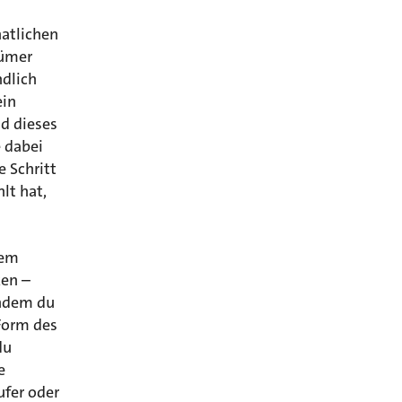
natlichen
tümer
ndlich
ein
d dieses
 dabei
e Schritt
lt hat,
nem
ken –
indem du
Form des
du
e
fer oder