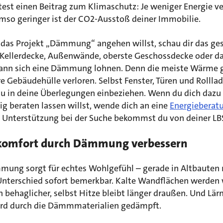
test einen Beitrag zum Klimaschutz: Je weniger Energie v
umso geringer ist der CO2-Ausstoß deiner Immobilie.
das Projekt „Dämmung“ angehen willst, schau dir das g
 Kellerdecke, Außenwände, oberste Geschossdecke oder d
kann sich eine Dämmung lohnen. Denn die meiste Wärme 
e Gebäudehülle verloren. Selbst Fenster, Türen und Rolll
 du in deine Überlegungen einbeziehen. Wenn du dich dazu
g beraten lassen willst, wende dich an eine
Energieberat
d Unterstützung bei der Suche bekommst du von deiner LB
omfort durch Dämmung verbessern
mung sorgt für echtes Wohlgefühl – gerade in Altbauten
 Unterschied sofort bemerkbar. Kalte Wandflächen werden
 behaglicher, selbst Hitze bleibt länger draußen. Und Lä
rd durch die Dämmmaterialien gedämpft.