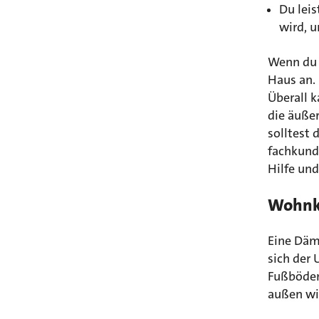
Du leis
wird, 
Wenn du 
Haus an.
Überall 
die äußer
solltest
fachkundi
Hilfe un
Wohnk
Eine Däm
sich der
Fußböden
außen wi