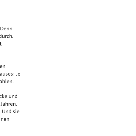
 Denn
durch.
t
ren
auses: Je
ahlen.
cke und
 Jahren.
 Und sie
inen