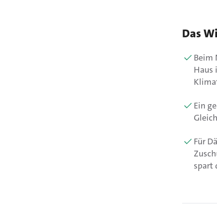
Das Wi
Beim 
Haus 
Klima
Ein g
Gleich
Für D
Zuschu
spart 