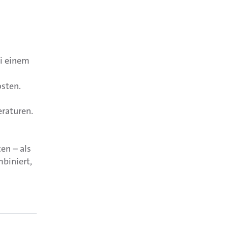
i einem
osten.
raturen.
en – als
mbiniert,