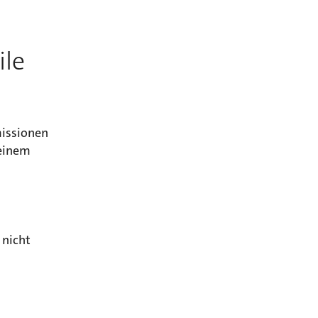
le
missionen
deinem
nicht