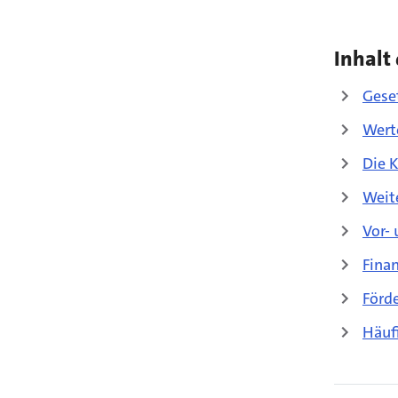
Inhalt 
Gese
Wert
Die 
Wei
Vor-
Fina
Förd
Häuf