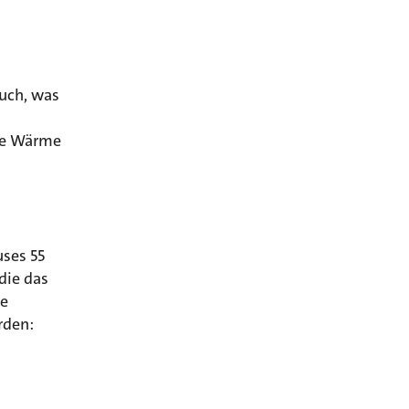
auch, was
die Wärme
ses 55
die das
ie
rden: