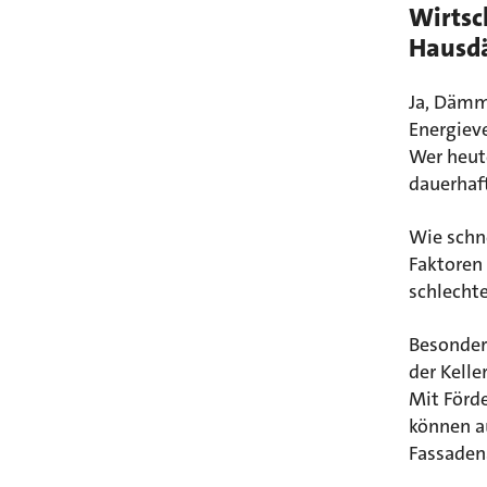
Wirtsc
Haus
Ja, Dämm
Energieve
Wer heute
dauerhaft
Wie schn
Faktoren 
schlechte
Besonder
der Kelle
Mit Förd
können au
Fassadena