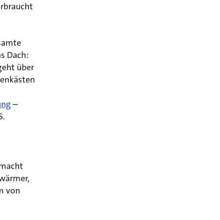
erbraucht
esamte
as Dach:
geht über
adenkästen
ung
–
S.
 macht
 wärmer,
rm von