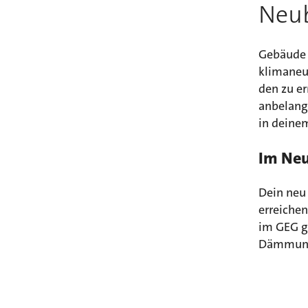
Neu
Gebäude 
klimaneu
den zu e
anbelangt
in deine
Im Neu
Dein neu
erreichen
im GEG g
Dämmung 