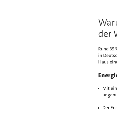
Waru
der
Rund 35 
in Deuts
Haus ein
Energi
Mit ei
ungenu
Der Ene